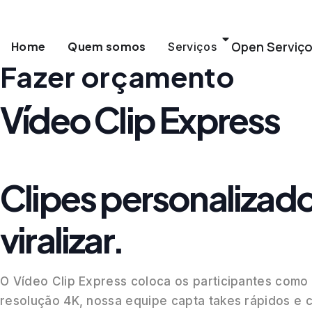
Ir
para
Open Serviç
Home
Quem somos
Serviços
Fazer orçamento
o
conteúdo
Vídeo Clip Express
Clipes personalizado
viralizar.
O Vídeo Clip Express coloca os participantes como 
resolução 4K, nossa equipe capta takes rápidos e c