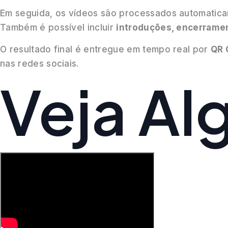
Em seguida, os vídeos são processados automatica
Também é possível incluir
introduções, encerramen
O resultado final é entregue em tempo real por
QR 
nas redes sociais.
Veja Al