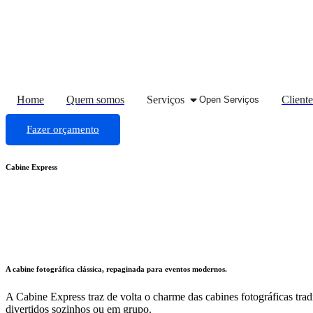
Ir
para
o
conteúdo
Home
Quem somos
Serviços
Cliente
Open Serviços
Fazer orçamento
Cabine Express
A cabine fotográfica clássica, repaginada para eventos modernos.
A Cabine Express traz de volta o charme das cabines fotográficas tra
divertidos sozinhos ou em grupo.