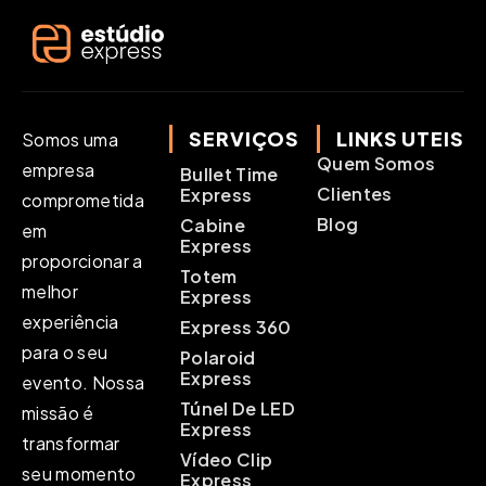
SERVIÇOS
LINKS UTEIS
Somos uma
Quem Somos
empresa
Bullet Time
Clientes
Express
comprometida
Blog
Cabine
em
Express
proporcionar a
Totem
melhor
Express
experiência
Express 360
para o seu
Polaroid
Express
evento. Nossa
Túnel De LED
missão é
Express
transformar
Vídeo Clip
seu momento
Express